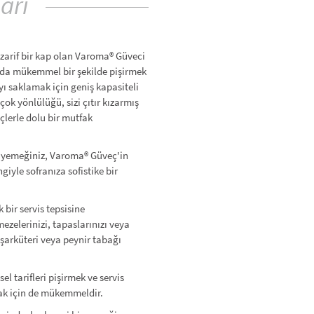
arı
ve zarif bir kap olan Varoma® Güveci
rında mükemmel bir şekilde pişirmek
 saklamak için geniş kapasiteli
ok yönlülüğü, sizi çıtır kızarmış
çlerle dolu bir mutfak
® yemeğiniz, Varoma® Güveç'in
giyle sofranıza sofistike bir
bir servis tepsisine
mezelerinizi, tapaslarınızı veya
ta şarküteri veya peynir tabağı
 tarifleri pişirmek ve servis
mak için de mükemmeldir.