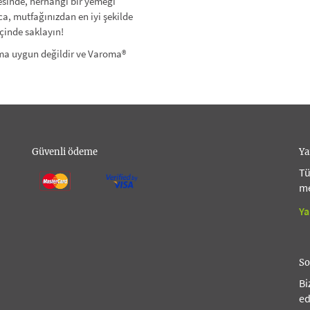
yesinde, herhangi bir yemeği
a, mutfağınızdan en iyi şekilde
çinde saklayın!
ıma uygun değildir ve Varoma®
Güvenli ödeme
Ya
Tü
me
Ya
So
Bi
ed