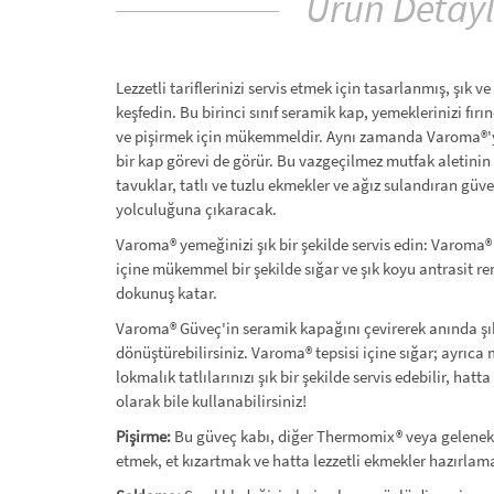
Ürün Detayl
Lezzetli tariflerinizi servis etmek için tasarlanmış, şık 
keşfedin. Bu birinci sınıf seramik kap, yemeklerinizi fı
ve pişirmek için mükemmeldir. Aynı zamanda Varoma®'yı
bir kap görevi de görür. Bu vazgeçilmez mutfak aletinin ç
tavuklar, tatlı ve tuzlu ekmekler ve ağız sulandıran güve
yolculuğuna çıkaracak.
Varoma® yemeğinizi şık bir şekilde servis edin: Varoma
içine mükemmel bir şekilde sığar ve şık koyu antrasit ren
dokunuş katar.
Varoma® Güveç'in seramik kapağını çevirerek anında şık 
dönüştürebilirsiniz. Varoma® tepsisi içine sığar; ayrıca 
lokmalık tatlılarınızı şık bir şekilde servis edebilir, hat
olarak bile kullanabilirsiniz!
Pişirme:
Bu güveç kabı, diğer Thermomix® veya geleneksel
etmek, et kızartmak ve hatta lezzetli ekmekler hazırla