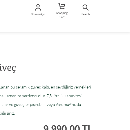
Shopping
Oturum Açın
Search
Cart
veç
arlanan bu seramik güveç kabı, en sevdiğiniz yemekleri
saklamanıza yardımcı olur. 7,5 litrelik kapasitesi
tmalar ve güveçler pişirebilir veya Varoma®'nızda
ilirsiniz.
9.990,00 TL