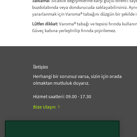
Saklama:
Sıcaklık değişimlerine karşı güçlü direnci sa
buzdolabında veya dondurucuda saklayabilirsiniz. Ayrıc
yararlanmak için Varoma® tabağını düzgün bir şekilde i
Lütfen dikkat:
Varoma® tabağı ve tepsisi fırında kullan
Güveç kabına yerleştirilip fırında pişirilemez.
İletişim
Herhangi bir sorunuz varsa, sizin için orada
olmaktan mutluluk duyarız.
Hizmet saatleri: 09.00 - 17.30
Bize Ulaşın
Thermomix®’i Keşfedin!