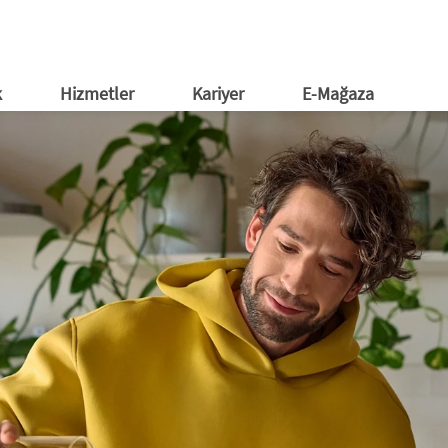
ğaza
tım Evleri
al Medya
Etkinlikler
E-Bülten
k
Hizmetler
Kariyer
E-Mağaza