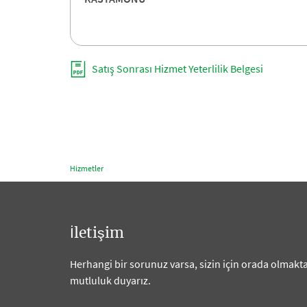
Satış Sonrası Hizmet Yeterlilik Belgesi
Hizmetler
İletişim
Herhangi bir sorunuz varsa, sizin için orada olmakt
mutluluk duyarız.