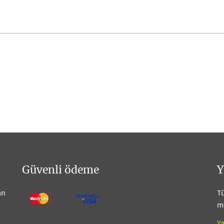
Güvenli ödeme
Y
an
Tü
me
Y