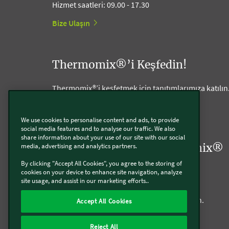
Hizmet saatleri: 09.00 - 17.30
Bize Ulaşın
Thermomix®’i Keşfedin!
Thermomix®’i keşfetmek için tanıtımlarımıza katılın
Tanıtım talep etmek için tıklayın
We use cookies to personalise content and ads, to provide
social media features and to analyse our traffic. We also
share information about your use of our site with our social
media, advertising and analytics partners.
Kariyer: Siz de bir Thermomix®
By clicking "Accept All Cookies", you agree to the storing of
Danışmanı Olun!
cookies on your device to enhance site navigation, analyze
site usage, and assist in our marketing efforts..
Bu mükemmel cihazı tanıtarak, bağımsız
çalışabileceğiniz harika bir kariyeriniz olsun.
Accept All Cookies
Bize Katılın
Reject All