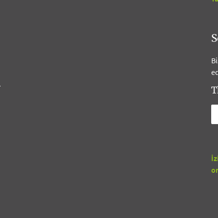
S
Bi
ed
.
T
İz
o