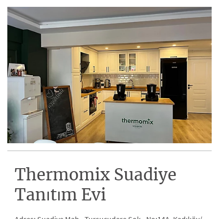
Thermomix Suadiye
Tanıtım Evi
Adres: Suadiye Mah., Turşucudere Sok., No:14A. Kadıköy/