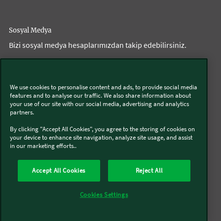
Sosyal Medya
Bizi sosyal medya hesaplarımızdan takip edebilirsiniz.
Thermomix®
We use cookies to personalise content and ads, to provide social media
features and to analyse our traffic. We also share information about
your use of our site with our social media, advertising and analytics
partners.
İzinsiz üçüncü taraf aksesuarları ve uygun olmayan
By clicking "Accept All Cookies", you agree to the storing of cookies on
your device to enhance site navigation, analyze site usage, and assist
onarımlar
in our marketing efforts..
Accept All Cookies
Reject All
Hakkımızda
Firma Bilgileri
Aydınlatma Metni
İnternet Sitesi Kullanım Koşulları
Banka Hesapları
Cayma Beyanı
Cookies Settings
Çerez Politikası