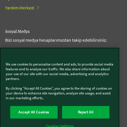
Yardım Merkezi
Sosyal Medya
Bizi sosyal medya hesaplarımızdan takip edebilirsiniz.
Thermomix®
We use cookies to personalise content and ads, to provide social media
features and to analyse our traffic. We also share information about
your use of our site with our social media, advertising and analytics
partners.
İzinsiz üçüncü taraf aksesuarları ve uygun olmayan
By clicking "Accept All Cookies", you agree to the storing of cookies on
your device to enhance site navigation, analyze site usage, and assist
onarımlar
in our marketing efforts..
Accept All Cookies
Reject All
Hakkımızda
Firma Bilgileri
Aydınlatma Metni
İnternet Sitesi Kullanım Koşulları
Banka Hesapları
Cayma Beyanı
Cookies Settings