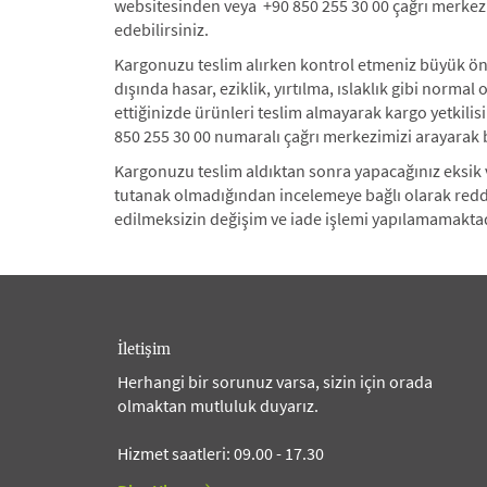
websitesinden veya +90 850 255 30 00 çağrı merkez
edebilirsiniz.
Kargonuzu teslim alırken kontrol etmeniz büyük ön
dışında hasar, eziklik, yırtılma, ıslaklık gibi norma
ettiğinizde ürünleri teslim almayarak kargo yetkili
850 255 30 00 numaralı çağrı merkezimizi arayarak b
Kargonuzu teslim aldıktan sonra yapacağınız eksik v
tutanak olmadığından incelemeye bağlı olarak redde
edilmeksizin değişim ve iade işlemi yapılamamaktad
İletişim
Herhangi bir sorunuz varsa, sizin için orada
olmaktan mutluluk duyarız.
Hizmet saatleri: 09.00 - 17.30