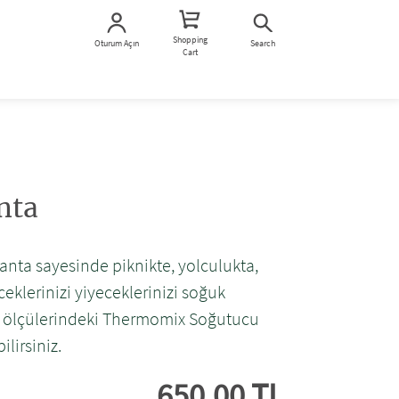
Shopping
Oturum Açın
Search
Cart
nta
ta sayesinde piknikte, yolculukta,
ceklerinizi yiyeceklerinizi soğuk
cm ölçülerindeki Thermomix Soğutucu
ilirsiniz.
650,00 TL