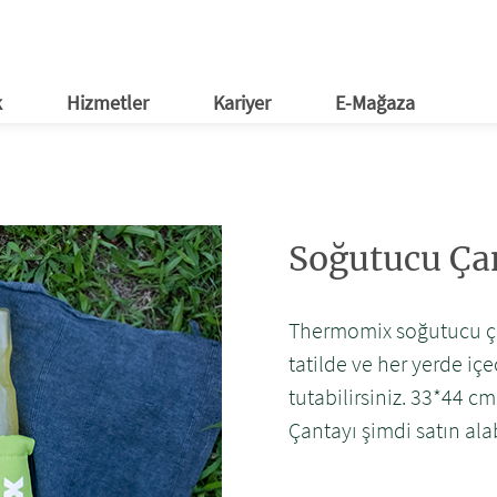
ağaza
tım Evleri
al Medya
Etkinlikler
E-Bülten
k
Hizmetler
Kariyer
E-Mağaza
Soğutucu Ça
Thermomix soğutucu çan
tatilde ve her yerde içe
tutabilirsiniz. 33*44 
Çantayı şimdi satın alab