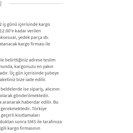
m
 2 iş günü içerisinde kargo
 12.00'e kadar verilen
aksesuar, yedek parça vb.
atanacak kargo firması ile
ile belirttiğiniz adrese teslim
umunda, kargonuzu en yakın
tadır. Üç gün içerisinde şubeye
etiniz bize iade edilir.
eldelerde ise sipariş, alıcının
 olarak gönderilmektedir.
la aranarak haberdar edilir. Bu
 gerekmektedir. Türkiye
geçerli kısıtlamaları
rduktan sonra SMS ile tarafınıza
lgili kargo firmasının