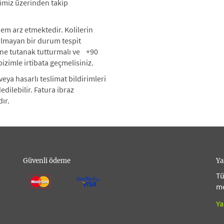
imiz üzerinden takip
em arz etmektedir. Kolilerin
l olmayan bir durum tespit
sine tutanak tutturmalı ve +90
izimle irtibata geçmelisiniz.
eya hasarlı teslimat bildirimleri
dilebilir. Fatura ibraz
ır.
Güvenli ödeme
Ya
Tü
me
Ya