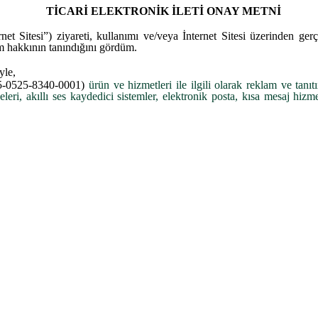
TİCARİ ELEKTRONİK İLETİ ONAY METNİ
net Sitesi”) ziyareti, kullanımı ve/veya İnternet Sitesi üzerinden gerç
m hakkının tanındığını gördüm.
yle,
5-0525-8340-0001)
ürün ve hizmetleri ile ilgili olarak reklam ve ta
ri, akıllı ses kaydedici sistemler, elektronik posta, kısa mesaj hizmeti