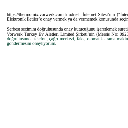
https://thermomix.vorwerk.com.tr adresli İnternet Sitesi’nin (“İnter
Elektronik İletiler’e onay vermek ya da vermemek konusunda seçi
Serbest seçimim doğrultusunda onay kutucuğunu işaretlemek sureti
Vorwerk Turkey Ev Aletleri Limited Şirketi’nin (Mersis No:
092
doğrultusunda telefon, çağrı merkezi, faks, otomatik arama makinele
göndermesini onaylıyorum.